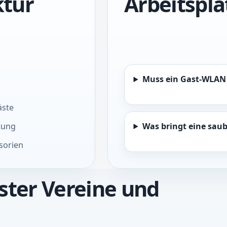
ktur
Arbeitspla
Muss ein Gast-WLAN 
äste
Was bringt eine sau
tung
sorien
ster Vereine und