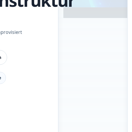
enstruktur
provisiert
n
e